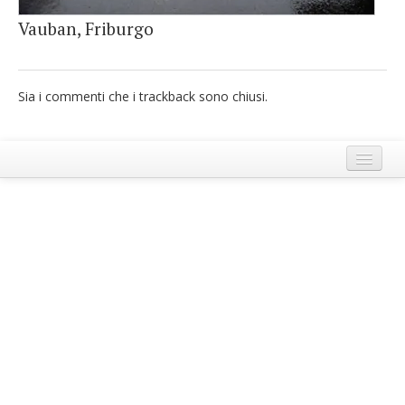
French
Vauban, Friburgo
Italiano
Sia i commenti che i trackback sono chiusi.
Termini e Condizioni di Ecobnb