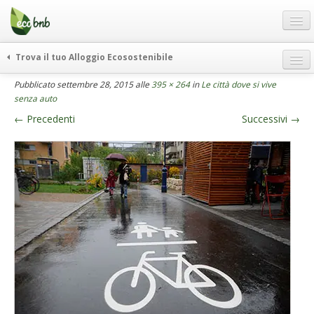
Menu
Salta
al
contenuto
Blog
Trova il tuo Alloggio Ecosostenibile
Offerte Speciali
weekend green
Pubblicato
settembre 28, 2015
alle
395 × 264
in
Le città dove si vive
Regali
senza auto
itinerari
←
Precedenti
Successivi
→
FAQ
curiosità
vivere e viaggiare verde
Chi Siamo
news ed eventi
Partner
ecohotel
Contatti
rassegna stampa
Italiano
German
English
Spanish