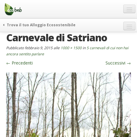
Menu
Salta
al
contenuto
Blog
Trova il tuo Alloggio Ecosostenibile
Offerte Speciali
Carnevale di Satriano
weekend green
Regali
itinerari
Pubblicato
febbraio 9, 2015
alle
1000 × 1500
in
5 carnevali di cui non hai
FAQ
curiosità
ancora sentito parlare
←
Precedenti
Successivi
→
vivere e viaggiare verde
Chi Siamo
news ed eventi
Partner
ecohotel
Contatti
rassegna stampa
Italiano
German
English
Spanish