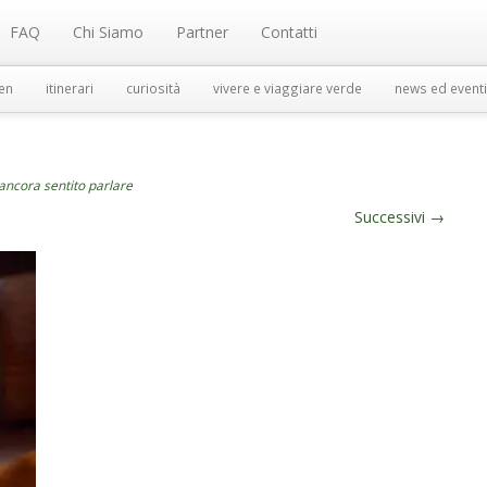
FAQ
Chi Siamo
Partner
Contatti
en
itinerari
curiosità
vivere e viaggiare verde
news ed eventi
 ancora sentito parlare
Successivi
→