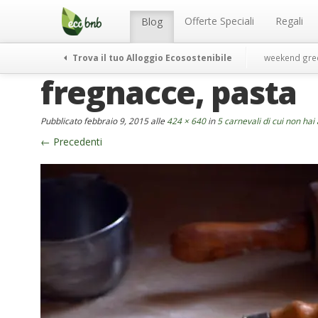
Menu
Salta
al
Offerte Speciali
Regali
Blog
contenuto
Trova il tuo Alloggio Ecosostenibile
weekend gre
fregnacce, pasta
Pubblicato
febbraio 9, 2015
alle
424 × 640
in
5 carnevali di cui non hai
←
Precedenti