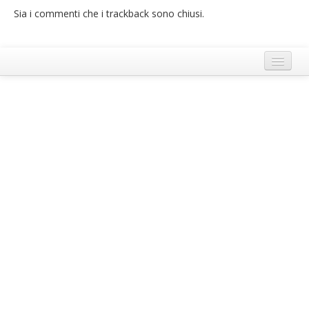
Sia i commenti che i trackback sono chiusi.
French
Italiano
Termini e Condizioni di Ecobnb
Note legali
Privacy Policy