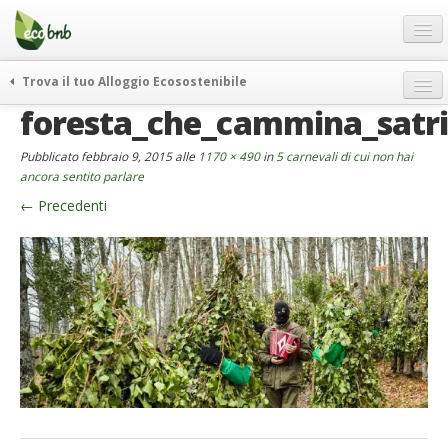
Menu
Salta
al
contenuto
Blog
Trova il tuo Alloggio Ecosostenibile
Offerte Speciali
foresta_che_cammina_satr
weekend green
Regali
itinerari
Pubblicato
febbraio 9, 2015
alle
1170 × 490
in
5 carnevali di cui non hai
FAQ
curiosità
ancora sentito parlare
←
Precedenti
vivere e viaggiare verde
Chi Siamo
news ed eventi
Partner
ecohotel
Contatti
rassegna stampa
Italiano
German
English
Spanish