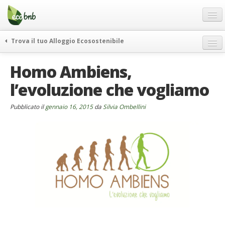
Menu
Salta
al
contenuto
Blog
Trova il tuo Alloggio Ecosostenibile
Offerte Speciali
weekend green
Homo Ambiens,
Regali
itinerari
l’evoluzione che vogliamo
FAQ
curiosità
vivere e viaggiare verde
Chi Siamo
Pubblicato il
gennaio 16, 2015
da
Silvia Ombellini
news ed eventi
Partner
ecohotel
Contatti
rassegna stampa
Italiano
German
English
Spanish