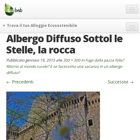
Menu
Salta
al
contenuto
Blog
Trova il tuo Alloggio Ecosostenibile
Offerte Speciali
Albergo Diffuso Sottol le
weekend green
Regali
itinerari
Stelle, la rocca
FAQ
curiosità
Pubblicato
gennaio 19, 2015
alle
300 × 300
in
Fuga dalla pazza folla?
vivere e viaggiare verde
Chi Siamo
Ritorno al mondo rurale? E se facessimo una vacanza in un albergo
diffuso?
news ed eventi
Partner
←
Precedenti
Successivi
→
ecohotel
Contatti
rassegna stampa
Italiano
German
English
Spanish