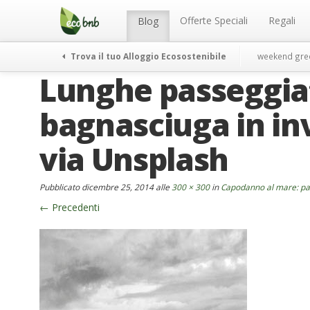
Menu
Salta
al
Offerte Speciali
Regali
Blog
contenuto
Trova il tuo Alloggio Ecosostenibile
weekend gre
Lunghe passeggiat
bagnasciuga in in
via Unsplash
Pubblicato
dicembre 25, 2014
alle
300 × 300
in
Capodanno al mare: pas
←
Precedenti