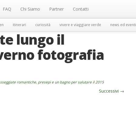
FAQ
Chi Siamo
Partner
Contatti
en
itinerari
curiosità
vivere e viaggiare verde
news ed eventi
e lungo il
verno fotografia
seggiate romantiche, presepi e un bagno per salutare il 2015
Successivi
→