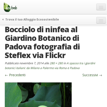
Menu
Salta
al
contenuto
Blog
Trova il tuo Alloggio Ecosostenibile
Offerte Speciali
Bocciolo di ninfea al
weekend green
Regali
itinerari
Giardino Botanico di
FAQ
curiosità
Padova fotografia di
vivere e viaggiare verde
Chi Siamo
Steflex via Flickr
news ed eventi
Partner
Pubblicato
novembre 7, 2014
alle
280 × 280
in
A spasso tra i giardini
ecohotel
Contatti
botanici italiani: da Milano a Palermo via Roma e Padova
rassegna stampa
←
Precedenti
Successivi
→
Italiano
German
English
Spanish