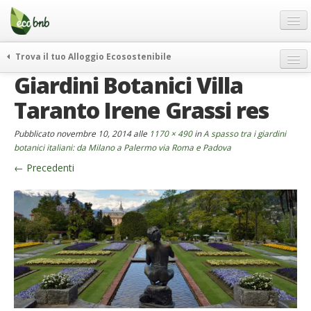
Menu
Salta
al
contenuto
Blog
Trova il tuo Alloggio Ecosostenibile
Offerte Speciali
Giardini Botanici Villa
weekend green
Regali
itinerari
Taranto Irene Grassi res
FAQ
curiosità
Pubblicato
novembre 10, 2014
alle
1170 × 490
in
A spasso tra i giardini
vivere e viaggiare verde
Chi Siamo
botanici italiani: da Milano a Palermo via Roma e Padova
news ed eventi
←
Precedenti
Partner
ecohotel
Contatti
rassegna stampa
Italiano
German
English
Spanish