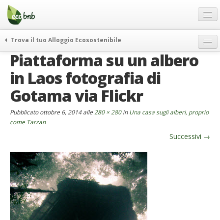
Menu
Salta
al
contenuto
Blog
Trova il tuo Alloggio Ecosostenibile
Offerte Speciali
Piattaforma su un albero
weekend green
Regali
itinerari
in Laos fotografia di
FAQ
curiosità
Gotama via Flickr
vivere e viaggiare verde
Chi Siamo
Pubblicato
ottobre 6, 2014
alle
280 × 280
in
Una casa sugli alberi, proprio
news ed eventi
Partner
come Tarzan
ecohotel
Successivi
→
Contatti
rassegna stampa
Italiano
German
English
Spanish