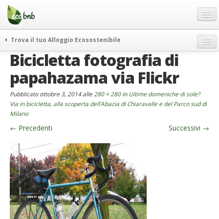
Menu
Salta
al
contenuto
Blog
Trova il tuo Alloggio Ecosostenibile
Offerte Speciali
Bicicletta fotografia di
weekend green
Regali
itinerari
papahazama via Flickr
FAQ
curiosità
Pubblicato
ottobre 3, 2014
alle
280 × 280
in
Ultime domeniche di sole?
vivere e viaggiare verde
Chi Siamo
Via in bicicletta, alla scoperta dell’Abazia di Chiaravalle e del Parco sud di
Milano
news ed eventi
Partner
←
Precedenti
Successivi
→
ecohotel
Contatti
rassegna stampa
Italiano
German
English
Spanish