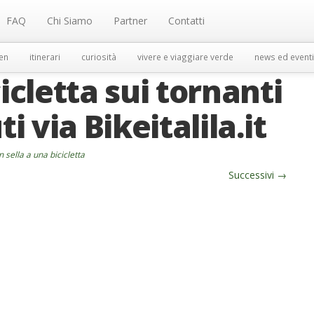
FAQ
Chi Siamo
Partner
Contatti
en
itinerari
curiosità
vivere e viaggiare verde
news ed eventi
icletta sui tornanti
i via Bikeitalila.it
n sella a una bicicletta
Successivi
→