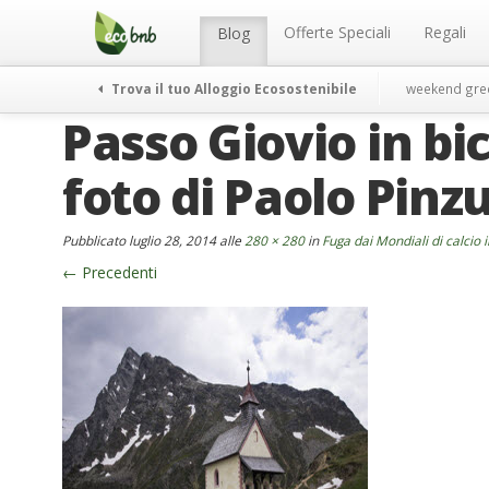
Menu
Salta
al
Offerte Speciali
Regali
Blog
contenuto
Trova il tuo Alloggio Ecosostenibile
weekend gre
Passo Giovio in bic
foto di Paolo Pinzut
Pubblicato
luglio 28, 2014
alle
280 × 280
in
Fuga dai Mondiali di calcio i
←
Precedenti