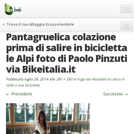
Menu
Salta
al
contenuto
Blog
Trova il tuo Alloggio Ecosostenibile
Offerte Speciali
Pantagruelica colazione
weekend green
Regali
itinerari
prima di salire in bicicletta
FAQ
curiosità
le Alpi foto di Paolo Pinzuti
vivere e viaggiare verde
Chi Siamo
via Bikeitalia.it
news ed eventi
Partner
Pubblicato
luglio 28, 2014
alle
280 × 280
in
Fuga dai Mondiali di calcio in
ecohotel
Contatti
sella a una bicicletta
rassegna stampa
←
Precedenti
Successivi
→
Italiano
German
English
Spanish