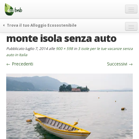
Menu
Salta
al
contenuto
Blog
Trova il tuo Alloggio Ecosostenibile
Offerte Speciali
monte isola senza auto
weekend green
Regali
itinerari
Pubblicato
luglio 7, 2014
alle
900 × 598
in
3 isole per le tue vacanze senza
FAQ
curiosità
auto in Italia
←
Precedenti
Successivi
→
vivere e viaggiare verde
Chi Siamo
news ed eventi
Partner
ecohotel
Contatti
rassegna stampa
Italiano
German
English
Spanish