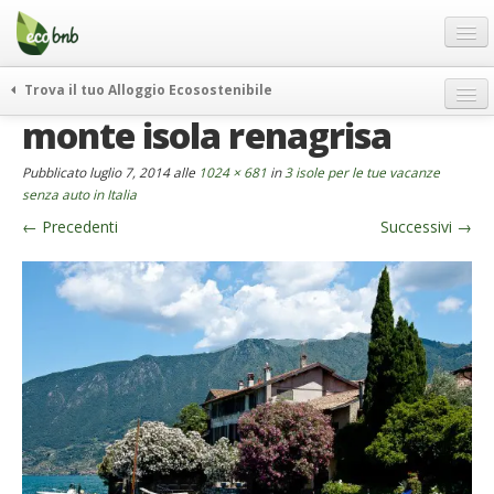
Menu
Salta
al
contenuto
Blog
Trova il tuo Alloggio Ecosostenibile
Offerte Speciali
monte isola renagrisa
weekend green
Regali
itinerari
Pubblicato
luglio 7, 2014
alle
1024 × 681
in
3 isole per le tue vacanze
FAQ
curiosità
senza auto in Italia
←
Precedenti
Successivi
→
vivere e viaggiare verde
Chi Siamo
news ed eventi
Partner
ecohotel
Contatti
rassegna stampa
Italiano
German
English
Spanish