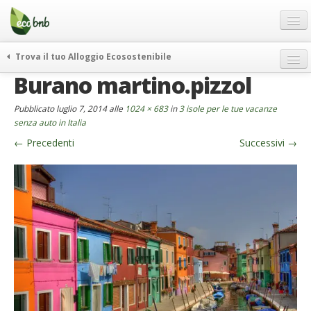
Menu
Salta
al
contenuto
Blog
Trova il tuo Alloggio Ecosostenibile
Offerte Speciali
Burano martino.pizzol
weekend green
Regali
itinerari
Pubblicato
luglio 7, 2014
alle
1024 × 683
in
3 isole per le tue vacanze
FAQ
curiosità
senza auto in Italia
←
Precedenti
Successivi
→
vivere e viaggiare verde
Chi Siamo
news ed eventi
Partner
ecohotel
Contatti
rassegna stampa
Italiano
German
English
Spanish