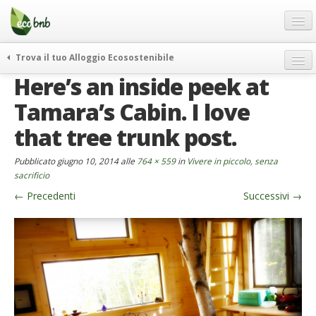
Menu
Salta
al
contenuto
Blog
Trova il tuo Alloggio Ecosostenibile
Offerte Speciali
Here’s an inside peek at
weekend green
Regali
itinerari
Tamara’s Cabin. I love
FAQ
curiosità
that tree trunk post.
vivere e viaggiare verde
Chi Siamo
Pubblicato
giugno 10, 2014
alle
764 × 559
in
Vivere in piccolo, senza
news ed eventi
Partner
sacrificio
ecohotel
←
Precedenti
Successivi
→
Contatti
rassegna stampa
Italiano
German
English
Spanish