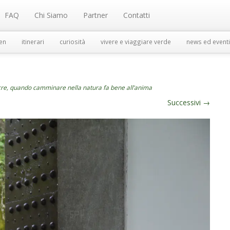
FAQ
Chi Siamo
Partner
Contatti
en
itinerari
curiosità
vivere e viaggiare verde
news ed eventi
cre, quando camminare nella natura fa bene all’anima
Successivi
→