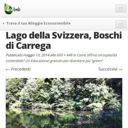
Menu
Salta
al
contenuto
Blog
Trova il tuo Alloggio Ecosostenibile
Offerte Speciali
Lago della Svizzera, Boschi
weekend green
Regali
itinerari
di Carrega
FAQ
curiosità
Pubblicato
maggio 13, 2014
alle
600 × 448
in
Come offrire un’ospitalità
vivere e viaggiare verde
Chi Siamo
sostenibile? Un Educational gratuito per diventare più “green”
news ed eventi
←
Precedenti
Successivi
→
Partner
ecohotel
Contatti
rassegna stampa
Italiano
German
English
Spanish