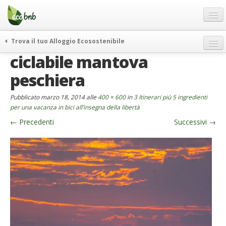
Menu
Salta
al
contenuto
Blog
Trova il tuo Alloggio Ecosostenibile
Offerte Speciali
ciclabile mantova
weekend green
Regali
itinerari
peschiera
FAQ
curiosità
Pubblicato
marzo 18, 2014
alle
400 × 600
in
3 Itinerari più 5 ingredienti
vivere e viaggiare verde
Chi Siamo
per una vacanza in bici all’insegna della libertà
news ed eventi
←
Precedenti
Successivi
→
Partner
ecohotel
Contatti
rassegna stampa
Italiano
German
English
Spanish