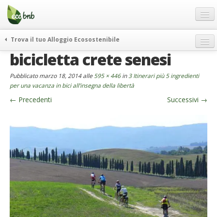
Menu
Salta
al
contenuto
Blog
Trova il tuo Alloggio Ecosostenibile
Offerte Speciali
bicicletta crete senesi
weekend green
Regali
itinerari
Pubblicato
marzo 18, 2014
alle
595 × 446
in
3 Itinerari più 5 ingredienti
FAQ
curiosità
per una vacanza in bici all’insegna della libertà
←
Precedenti
Successivi
→
vivere e viaggiare verde
Chi Siamo
news ed eventi
Partner
ecohotel
Contatti
rassegna stampa
Italiano
German
English
Spanish