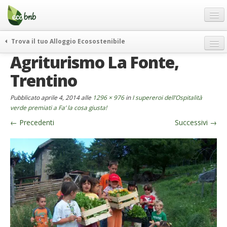
Menu
Salta
al
contenuto
Blog
Trova il tuo Alloggio Ecosostenibile
Offerte Speciali
Agriturismo La Fonte,
weekend green
Regali
itinerari
Trentino
FAQ
curiosità
Pubblicato
aprile 4, 2014
alle
1296 × 976
in
I supereroi dell’Ospitalità
vivere e viaggiare verde
Chi Siamo
verde premiati a Fa’ la cosa giusta!
news ed eventi
←
Precedenti
Successivi
→
Partner
ecohotel
Contatti
rassegna stampa
Italiano
German
English
Spanish