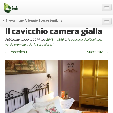
Menu
Salta
al
contenuto
Blog
Trova il tuo Alloggio Ecosostenibile
Offerte Speciali
Il cavicchio camera gialla
weekend green
Regali
itinerari
Pubblicato
aprile 4, 2014
alle
2048 × 1366
in
I supereroi dell’Ospitalità
FAQ
curiosità
verde premiati a Fa’ la cosa giusta!
←
Precedenti
Successivi
→
vivere e viaggiare verde
Chi Siamo
news ed eventi
Partner
ecohotel
Contatti
rassegna stampa
Italiano
German
English
Spanish