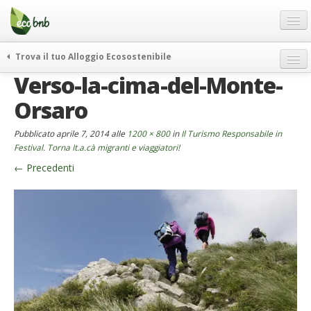
Menu
Salta
al
contenuto
Blog
Trova il tuo Alloggio Ecosostenibile
Offerte Speciali
Verso-la-cima-del-Monte-
weekend green
Regali
itinerari
Orsaro
FAQ
curiosità
Pubblicato
aprile 7, 2014
alle
1200 × 800
in
Il Turismo Responsabile in
vivere e viaggiare verde
Chi Siamo
Festival. Torna It.a.cà migranti e viaggiatori!
news ed eventi
←
Precedenti
Partner
ecohotel
Contatti
rassegna stampa
Italiano
German
English
Spanish