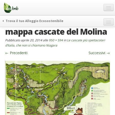
Menu
Salta
al
contenuto
Blog
Trova il tuo Alloggio Ecosostenibile
Offerte Speciali
mappa cascate del Molina
weekend green
Regali
itinerari
Pubblicato
aprile 20, 2014
alle
950 × 594
in
Le cascate più spettacolari
FAQ
curiosità
d’Italia, che non si chiamano Niagara
←
Precedenti
Successivi
→
vivere e viaggiare verde
Chi Siamo
news ed eventi
Partner
ecohotel
Contatti
rassegna stampa
Italiano
German
English
Spanish