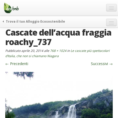
Menu
Salta
al
contenuto
Blog
Trova il tuo Alloggio Ecosostenibile
Offerte Speciali
Cascate dell’acqua fraggia
weekend green
Regali
itinerari
roachy_737
FAQ
curiosità
Pubblicato
aprile 20, 2014
alle
768 × 1024
in
Le cascate più spettacolari
vivere e viaggiare verde
Chi Siamo
d’Italia, che non si chiamano Niagara
news ed eventi
←
Precedenti
Successivi
→
Partner
ecohotel
Contatti
rassegna stampa
Italiano
German
English
Spanish