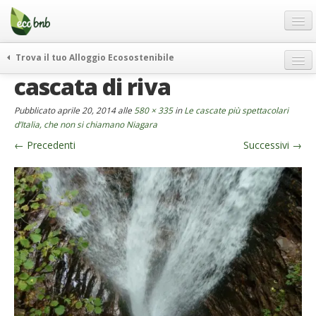
Menu
Salta
al
contenuto
Blog
Trova il tuo Alloggio Ecosostenibile
Offerte Speciali
cascata di riva
weekend green
Regali
itinerari
Pubblicato
aprile 20, 2014
alle
580 × 335
in
Le cascate più spettacolari
FAQ
curiosità
d’Italia, che non si chiamano Niagara
←
Precedenti
Successivi
→
vivere e viaggiare verde
Chi Siamo
news ed eventi
Partner
ecohotel
Contatti
rassegna stampa
Italiano
German
English
Spanish