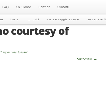
FAQ
Chi Siamo
Partner
Contatti
en
itinerari
curiosità
vivere e viaggiare verde
news ed eventi
o courtesy of
r 7 super rossi toscani
Successivi
→