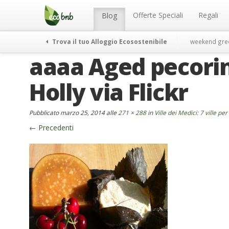
Menu
Salta
al
Offerte Speciali
Regali
Blog
contenuto
Trova il tuo Alloggio Ecosostenibile
weekend gre
aaaa Aged pecorin
Holly via Flickr
Pubblicato
marzo 25, 2014
alle
271 × 288
in
Ville dei Medici: 7 ville pe
←
Precedenti