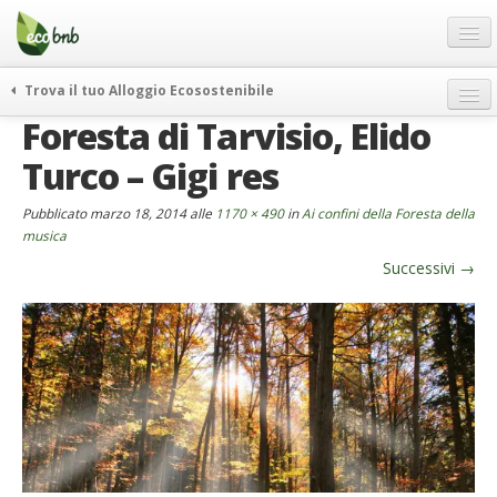
Menu
Salta
al
contenuto
Blog
Trova il tuo Alloggio Ecosostenibile
Offerte Speciali
Foresta di Tarvisio, Elido
weekend green
Regali
itinerari
Turco – Gigi res
FAQ
curiosità
Pubblicato
marzo 18, 2014
alle
1170 × 490
in
Ai confini della Foresta della
vivere e viaggiare verde
Chi Siamo
musica
news ed eventi
Successivi
→
Partner
ecohotel
Contatti
rassegna stampa
Italiano
German
English
Spanish