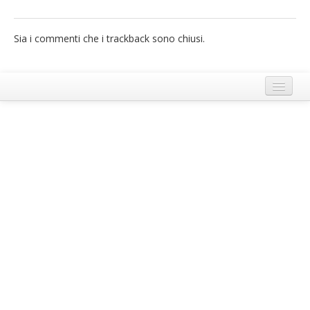
French
Sia i commenti che i trackback sono chiusi.
Italiano
Termini e Condizioni di Ecobnb
Note legali
Privacy Policy