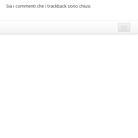
Sia i commenti che i trackback sono chiusi.
French
Italiano
Termini e Condizioni di Ecobnb
Note legali
Privacy Policy