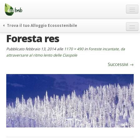
Menu
Salta
al
contenuto
Blog
Trova il tuo Alloggio Ecosostenibile
Offerte Speciali
Foresta res
weekend green
Regali
itinerari
Pubblicato
febbraio 13, 2014
alle
1170 × 490
in
Foreste incantate, da
FAQ
curiosità
attraversare al ritmo lento delle Ciaspole
Successivi
→
vivere e viaggiare verde
Chi Siamo
news ed eventi
Partner
ecohotel
Contatti
rassegna stampa
Italiano
German
English
Spanish