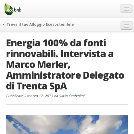
Menu
Salta
al
contenuto
Blog
Trova il tuo Alloggio Ecosostenibile
Offerte Speciali
weekend green
Energia 100% da fonti
Regali
itinerari
rinnovabili. Intervista a
FAQ
curiosità
Marco Merler,
vivere e viaggiare verde
Chi Siamo
news ed eventi
Amministratore Delegato
Partner
ecohotel
di Trenta SpA
Contatti
rassegna stampa
Pubblicato il
Italiano
marzo 12, 2013
da
Silvia Ombellini
German
English
Spanish