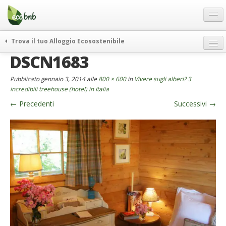
Menu
Salta
al
contenuto
Blog
Trova il tuo Alloggio Ecosostenibile
Offerte Speciali
DSCN1683
weekend green
Regali
itinerari
Pubblicato
gennaio 3, 2014
alle
800 × 600
in
Vivere sugli alberi? 3
FAQ
curiosità
incredibili treehouse (hotel) in Italia
←
Precedenti
Successivi
→
vivere e viaggiare verde
Chi Siamo
news ed eventi
Partner
ecohotel
Contatti
rassegna stampa
Italiano
German
English
Spanish