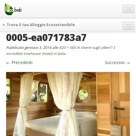
Menu
Salta
al
contenuto
Blog
Trova il tuo Alloggio Ecosostenibile
Offerte Speciali
0005-ea071783a7
weekend green
Regali
itinerari
Pubblicato
gennaio 3, 2014
alle
820 × 560
in
Vivere sugli alberi? 3
FAQ
curiosità
incredibili treehouse (hotel) in Italia
←
Precedenti
Successivi
→
vivere e viaggiare verde
Chi Siamo
news ed eventi
Partner
ecohotel
Contatti
rassegna stampa
Italiano
German
English
Spanish