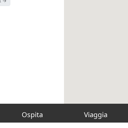
t →
Ospita
Viaggia
Diventa Host
Gift Card