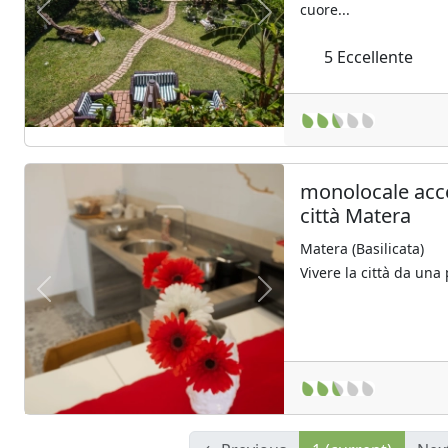
cuore...
Previous
Next
5
Eccellente
monolocale acce
città Matera
Matera (Basilicata)
Vivere la città da una
Previous
Next