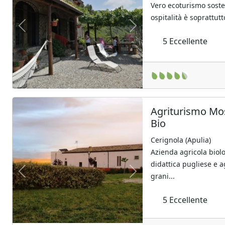
Vero ecoturismo sosten
ospitalità è soprattutt
Previous
Next
5
Eccellente
Agriturismo Mos
Bio
Cerignola (Apulia)
Azienda agricola biol
didattica pugliese e 
Previous
Next
grani...
5
Eccellente