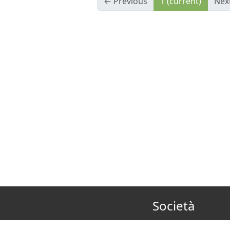
← Previous
1
(current)
Nex
Società
Chi Siamo