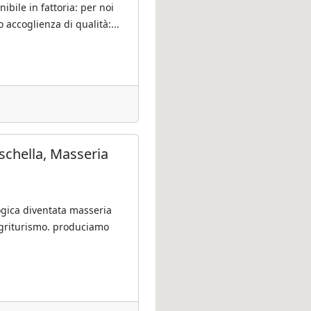
ibile in fattoria: per noi
o accoglienza di qualità:...
chella, Masseria
ogica diventata masseria
agriturismo. produciamo