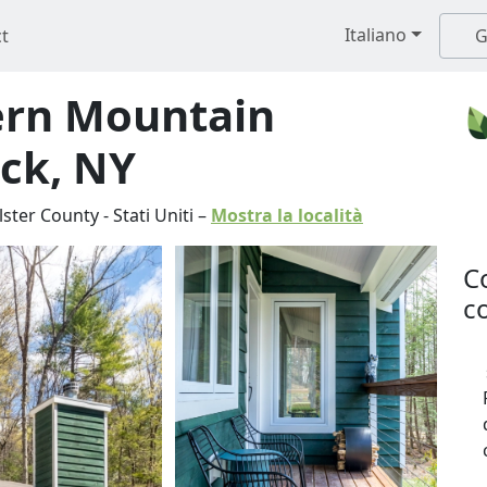
Italiano
t
G
ern Mountain
ck, NY
lster County
-
Stati Uniti
–
Mostra la località
C
co