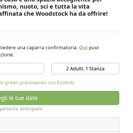
ismo, nuoto, sci e tutta la vita
affinata che Woodstock ha da offrire!
ichiedere una caparra confirmatoria.
Qui
puoi
azione.
2 Adulti, 1 Stanza
 più green prenotando con Ecobnb.
gli le tue date
gamento anticipato