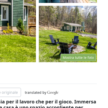
Mostra tutte le foto
 originale
translated by
a per il lavoro che per il gioco. Immersa
ra casa è uno spazio accogliente per