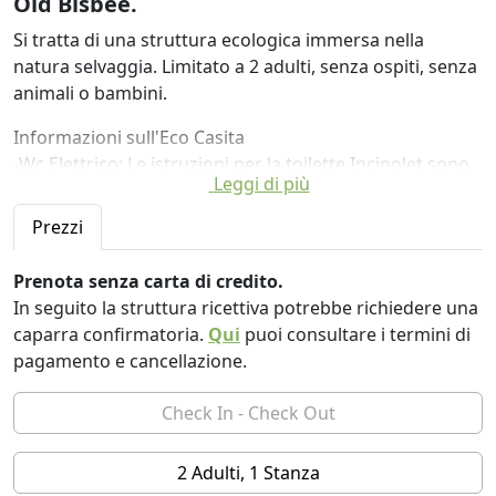
Old Bisbee.
Si tratta di una struttura ecologica immersa nella
natura selvaggia. Limitato a 2 adulti, senza ospiti, senza
animali o bambini.
Informazioni sull'Eco Casita
-Wc Elettrico: Le istruzioni per la toilette Incinolet sono
Leggi di più
nel Libro degli Ospiti ed affisse accanto alla toilette: 1)
Inserire un salvaintestino nel WC prima di ogni utilizzo;
Prezzi
2) TUTTI devono sedersi sulla tavoletta del water. Non
stare in piedi, per favore. 3) Depositare rifiuti liquidi o
Prenota senza carta di credito.
solidi, compresa la carta igienica; 4) Utilizzare il piede
In seguito la struttura ricettiva potrebbe richiedere una
per premere completamente verso il basso e
caparra confirmatoria.
Qui
puoi consultare i termini di
“sciacquare” (lato inferiore destro della toilette) la
pagamento e cancellazione.
vaschetta intestinale con il contenuto nella vaschetta. 5)
Premi il pulsante di avvio e sentirai il soffiatore
accendersi... è semplicissimo. Ogni ciclo di combustione
richiederà da 1 a 1,5 ore. Importante: è possibile
2 Adulti, 1 Stanza
utilizzare la toilette tutte le volte che è necessario