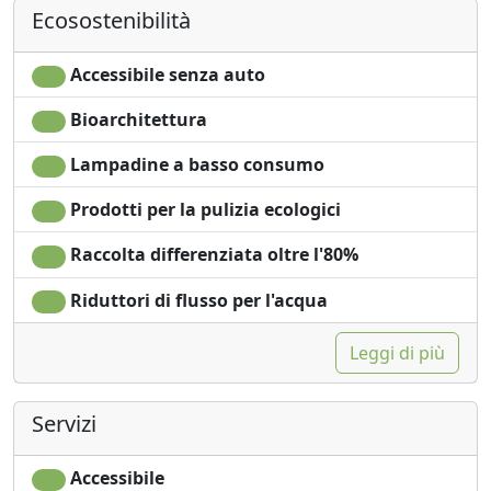
* Microonde
Ecosostenibilità
* Caffettiera
* Frullatore professionale VITAMIX
Accessibile senza auto
Sono vegetariano e questo è un ambiente orientato alla
Bioarchitettura
sobrietà. Io non bevo, ma se ogni tanto ti va un
bicchiere di vino o una birra, va bene. È una casa di
Lampadine a basso consumo
ritiro tranquilla, non una casa per feste.
Prodotti per la pulizia ecologici
Raccolta differenziata oltre l'80%
Riduttori di flusso per l'acqua
Leggi di più
Servizi
Accessibile