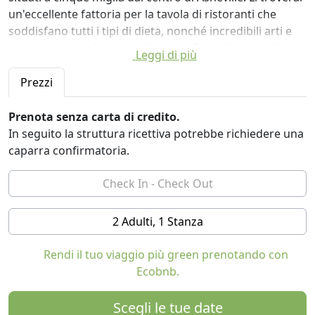
un'eccellente fattoria per la tavola di ristoranti che
soddisfano tutti i tipi di dieta, nonché incredibili arti e
boutique locali. Molti birrifici qui a Beer City negli Stati
Leggi di più
Uniti, nonché cocktail lounge artigianali. Siamo anche,
quattro miglia a Blue Ridge Parkway. Questa magnifica
Prezzi
strada attraversa alcune delle aree panoramiche più
belle degli Stati Uniti. Ci sono ottimi sentieri nelle
Prenota senza carta di credito.
vicinanze. Offriamo due piccole case, una yurta e uno
In seguito la struttura ricettiva potrebbe richiedere una
spazio per matrimoni di destinazione o per la tua fuga.
caparra confirmatoria.
Contattaci oggi o controlla maggiori informazioni sulla
nostra pagina web. Non vedo l'ora di avere tue notizie e
speriamo di ospitarti!
2 Adulti, 1 Stanza
Rendi il tuo viaggio più green prenotando con
Ecobnb.
Scegli le tue date