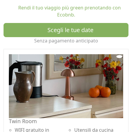
• la nostra cucina completamente attrezzata per
Rendi il tuo viaggio più green prenotando con
preparare i vostri pasti,
Ecobnb.
• un bellissimo giardino in comune ideale per lo yoga
mattutino o per chiacchierare al tramonto,
Scegli le tue date
• un'area barbecue per grigliate all'aperto,
• e una piscina con lettini per le vostre giornate di relax
Senza pagamento anticipato
al sole.
🥾 BONUS PER GLI AMANTI DELLA NATURA E GLI
ESPLORATORI
Siamo a pochi passi dalla Via Licia, uno dei percorsi
escursionistici più belli della Turchia, noto per i suoi
panorami costieri e le antiche rovine.
Potete anche visitare facilmente la Baia di Phaselis, un
luogo magico dove il mare turchese incontra la pineta e
le rovine dell'antico porto romano.
🌿 COSA RENDE SPECIALE LA NOSTRA STRUTTURA
Twin Room
Ci concentriamo sul benessere, ma non come in un
WIFI gratuito in
Utensili da cucina
resort spa. Piuttosto, per chi è interessato a migliorare