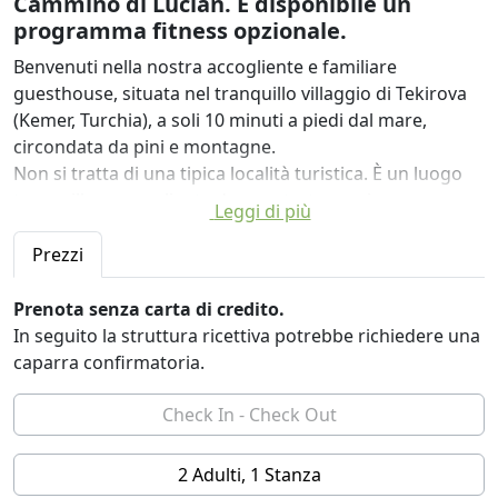
Cammino di Lucian. È disponibile un
programma fitness opzionale.
Benvenuti nella nostra accogliente e familiare
guesthouse, situata nel tranquillo villaggio di Tekirova
(Kemer, Turchia), a soli 10 minuti a piedi dal mare,
circondata da pini e montagne.
Non si tratta di una tipica località turistica. È un luogo
tranquillo e accogliente dove potrete respirare
Leggi di più
profondamente, rallentare e ricaricare le energie in
modo naturale. È uno spazio per ricaricare corpo e
Prezzi
mente.
Prenota senza carta di credito.
COSA OFFRIAMO:
In seguito la struttura ricettiva potrebbe richiedere una
🛌 camere doppie e familiari private nella nostra
caparra confirmatoria.
piccola e tranquilla casa, perfette per gli ospiti che
apprezzano la semplicità, la natura e un'atmosfera
rilassata, senza stress, pressioni o lusso artificiale.
2 Adulti, 1 Stanza
Potrete inoltre usufruire di