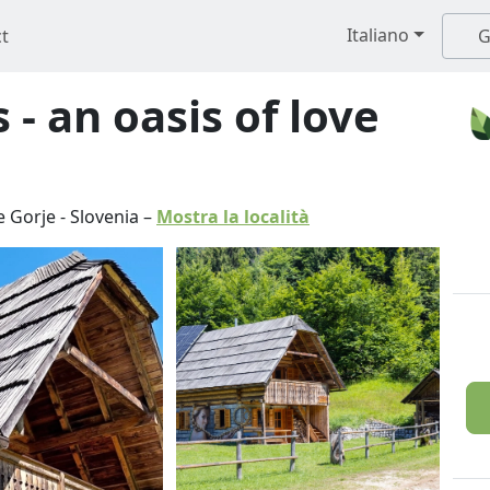
Italiano
t
G
 - an oasis of love
e Gorje
-
Slovenia
–
Mostra la località