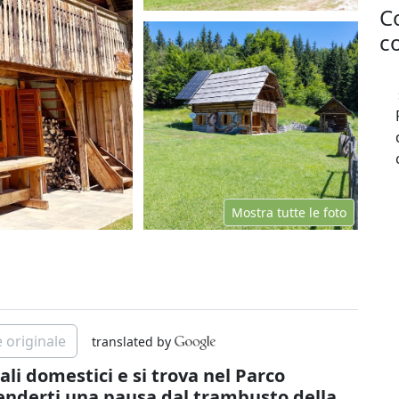
C
co
Mostra tutte le foto
 originale
translated by
li domestici e si trova nel Parco
prenderti una pausa dal trambusto della