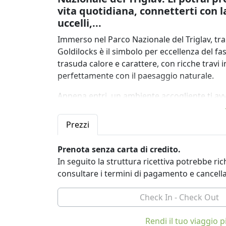
vita quotidiana, connetterti con la
uccelli,...
Immerso nel Parco Nazionale del Triglav, tra 
Goldilocks è il simbolo per eccellenza del fas
trasuda calore e carattere, con ricche travi i
perfettamente con il paesaggio naturale.
Appena entri, un ambiente accogliente ti av
terroso del legno invecchiato. Il design degli
alpina tradizionale e i comfort moderni. I soff
Prezzi
conferiscono un senso di spaziosità all'accogl
invitano ad sprofondare nel loro abbraccio, 
Prenota senza carta di credito.
semplicemente riposi per un po'.
In seguito la struttura ricettiva potrebbe r
consultare i termini di pagamento e cancell
Gli spazi abitativi sono pensati per il relax,
e risate con i propri cari. Una cucina ben att
elettrodomestici all'avanguardia.
Al piano superiore, la zona notte offre sollie
Rendi il tuo viaggio
coperte avvolgenti che assicurano un sonno