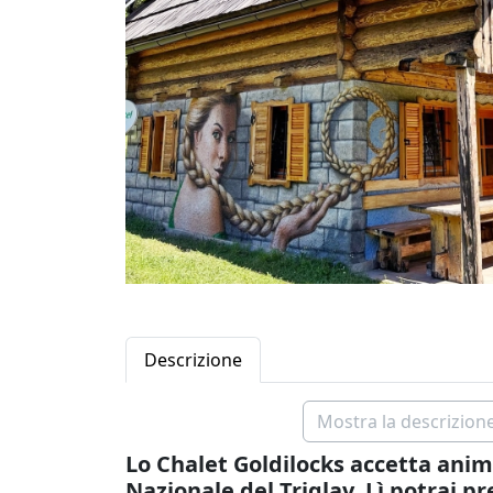
Descrizione
Mostra la descrizione
Lo Chalet Goldilocks accetta anima
Nazionale del Triglav. Lì potrai 