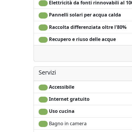
Lenzuola
3. Centro informazioni del Parco nazionale del
Elettricità da fonti rinnovabili al 1
fauna selvatica e sugli sforzi di conservazi
Pannelli solari per acqua calda
prendere mappe e sentieri escursionistici.
Raccolta differenziata oltre l'80%
4. Monte Triglav: per escursionisti e alpinisti 
Triglav, offre un'ascesa impegnativa con gr
Recupero e riuso delle acque
circostanti
Sono benvenuti i cani di piccola e media tagl
Servizi
Accessibile
Internet gratuito
Uso cucina
Bagno in camera