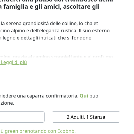
 famiglia e gli amici, ascoltare gli
la serena grandiosità delle colline, lo chalet
cino alpino e dell'eleganza rustica. Il suo esterno
n legno e dettagli intricati che si fondono
volge, grazie al camino scoppiettante e al profumo
Leggi di più
 interni riflette una fusione armoniosa tra l'estetica
itti a volta svettano in alto, ornati da travi a vista che
iente rifugio. Gli arredi morbidi e lussuosi ti
mentre guardi attraverso la finestra o
ichiedere una caparra confirmatoria.
Qui
puoi
azione.
 con ampie aree salotto perfette per condividere storie
rezzata invita all'esplorazione culinaria, dotata di
2 Adulti, 1 Stanza
vo dalle avventure della giornata, con lussuosi letti e
 più green prenotando con Ecobnb.
 riposante.