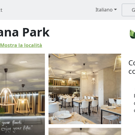
Italiano
t
G
ana Park
Mostra la località
C
co