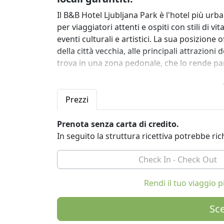
Il B&B Hotel Ljubljana Park è l'hotel più ur
per viaggiatori attenti e ospiti con stili di vi
eventi culturali e artistici. La sua posizione
della città vecchia, alle principali attrazioni d
trova in una zona pedonale, che lo rende pa
dell'hotel sono state rinnovate nel 2017 in i
una sana colazione con prodotti freschi local
Prezzi
Il B&B Hotel Ljubljana Park è impegnato nello
ambientale e nel coinvolgimento con le comun
Prenota senza carta di credito.
riutilizzare e riciclare". Il tetto dell'hotel osp
In seguito la struttura ricettiva potrebbe r
parte del Bee Path (Čebelja Pot) al fine di sa
Lubiana. Il Green hotel Park è inoltre premia
Accommodation and Travelife.
Rendi il tuo viaggio
Le sale conferenze modernamente attrezzate a
organizzare eventi ecologici, come seminari,
Sce
speciali. Sono disponibili due sale confere
moderne attrezzature tecniche. La capacità de