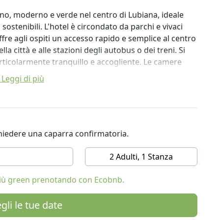
bano, moderno e verde nel centro di Lubiana, ideale
ta sostenibili. L'hotel è circondato da parchi e vivaci
 offre agli ospiti un accesso rapido e semplice al centro
ella città e alle stazioni degli autobus o dei treni. Si
rticolarmente tranquillo e accogliente. Le camere
nterni moderni con materiali naturali, viene servita
Leggi di più
i.
 sviluppo sostenibile, nella responsabilità
ità locali. Il suo motto principale è "Ridurre,
ita ospiti molto speciali: le api carniole. L'hotel fa
ichiedere una caparra confirmatoria.
lvare le api e contribuire all'apicoltura urbana a
to con certificati di prestigio della Slovenia Green
2 Adulti, 1 Stanza
 più green prenotando con Ecobnb.
l piano terra dell'hotel sono la scelta giusta per
 conferenze, presentazioni di prodotti o altri eventi
gli le tue date
nze, denominate Tabor e Park. Entrambi sono dotati di
lle sale conferenze è di 40 partecipanti. L'offerta