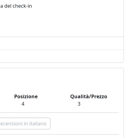
a del check-in
Posizione
Qualità/Prezzo
4
3
recensioni in italiano