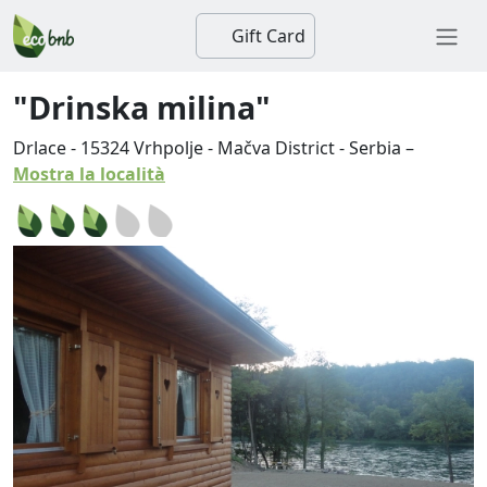
Gift Card
"Drinska milina"
Drlace
-
15324
Vrhpolje
-
Mačva District
-
Serbia
–
Mostra la località