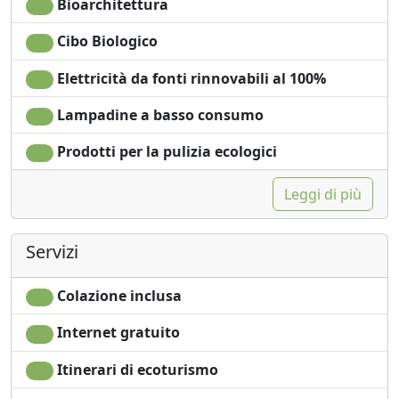
Divano
Accessibilità
Bioarchitettura
Tavolo da pranzo
Arredi ecologici
Cibo Biologico
Utensili da cucina
Lenzuola in cotone o
Frigorifero
lino
Elettricità da fonti rinnovabili al 100%
Lavastoviglie
Bollitore con
Macchina per il caffé
selezione di thè e
Lampadine a basso consumo
Zona pranzo
tisane
Prodotti per la pulizia ecologici
all'aperto
Leggi di più
Servizi
Colazione inclusa
Internet gratuito
Itinerari di ecoturismo