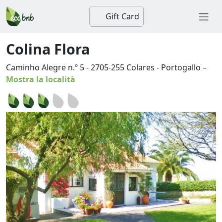
Gift Card
Colina Flora
Caminho Alegre n.º 5
-
2705-255
Colares
-
Portogallo
–
Mostra la località