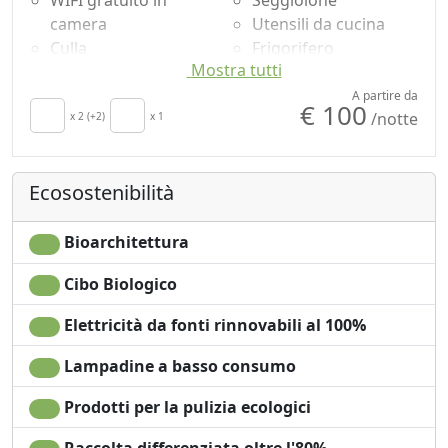
WIFI gratuito in
Seggiolone
camera
Utensili da cucina
Culla
Frigorifero
Mostra tutti
Angolo cottura
Macchina per il caffé
Asciugacapelli
Zona pranzo
A partire da
€ 100
/notte
Soggiorno
x 2 (+2)
x 1
all'aperto
Terrazza
Doccia
Asciugamani
Shampoo plastic-free,
Ecosostenibilità
Lenzuola
no monodose
Camino
Giardino
Divano
Vista Montagna
Bioarchitettura
Divano letto
Vista panoramica
Cibo Biologico
Tavolo da pranzo
Elettricità da fonti rinnovabili al 100%
Lampadine a basso consumo
Prodotti per la pulizia ecologici