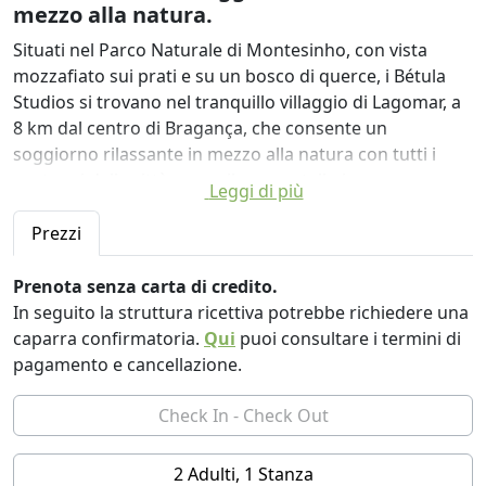
mezzo alla natura.
Situati nel Parco Naturale di Montesinho, con vista
mozzafiato sui prati e su un bosco di querce, i Bétula
Studios si trovano nel tranquillo villaggio di Lagomar, a
8 km dal centro di Bragança, che consente un
soggiorno rilassante in mezzo alla natura con tutti i
vantaggi della città, come il suo castello in
Leggi di più
un'affascinante cittadella, diversi musei e un'ampia
varietà di ristoranti.
Prezzi
Ci sono 4 monolocali, ciascuno con una camera doppia,
Prenota senza carta di credito.
WC, angolo cottura, soggiorno con divano letto e
In seguito la struttura ricettiva potrebbe richiedere una
balcone privato, con capacità massima per 3 adulti o 2
caparra confirmatoria.
Qui
puoi consultare i termini di
adulti + 3 bambini. Hanno tutte la stessa metratura: 32
pagamento e cancellazione.
mq di superficie interna + 15 mq di balcone esterno.
Due di queste sono dotate di forno a legna e soppalco,
amate da bambini e ragazzi.
2 Adulti, 1 Stanza
L'angolo cottura è dotato di piano cottura a induzione,