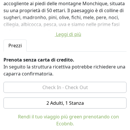
accogliente ai piedi delle montagne Monchique, situata
su una proprietà di 50 ettari. Il paesaggio è di colline di
sugheri, madronho, pini, olive, fichi, mele, pere, noci,
ciliegia, albicocca, pesca, uva e siamo nelle prime fasi
della coltivazione delle nostre verdure biologiche.
Leggi di più
Puoi fare delle belle passeggiate, leggere, scrivere,
disegnare e persino nuotare in una piscina naturale e
Prezzi
asciugarti al sole o semplicemente rilassarti sulle
amache. Questo è il nostro piccolo paradiso e mi
Prenota senza carta di credito.
piacerebbe che tu sperimentassi ciò che facciamo.
In seguito la struttura ricettiva potrebbe richiedere una
Siamo molto isolati e lo adoriamo, spero che tu lo
caparra confirmatoria.
faccia!
Stiamo creando un luogo in modo da poter vivere in
armonia con la terra.
Per vivere fuori e vivere l'esperienza culinaria,
2 Adulti, 1 Stanza
disponiamo di una meravigliosa terrazza coperta con
divano, poltrone e amache per rilassarsi, leggere e
Rendi il tuo viaggio più green prenotando con
rilassarsi.
Ecobnb.
Due deliziose camere immerse nella natura, nella