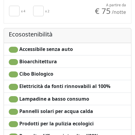
Armadio o
no monodose
A partire da
€ 75
/notte
Guardaroba
x 4
x 2
Giardino
Divano
Vista Montagna
Tavolo da pranzo
Vista giardino
Ecosostenibilità
Frigorifero
Ingresso
Zona pranzo
indipendente
all'aperto
Accessibile senza auto
Bioarchitettura
Cibo Biologico
Elettricità da fonti rinnovabili al 100%
Lampadine a basso consumo
Pannelli solari per acqua calda
Prodotti per la pulizia ecologici