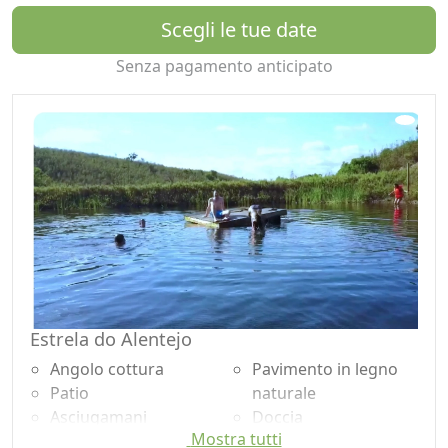
tranquillità e completamente autosufficienti.
Scegli le tue date
La stanza principale è molto grande con un bagno
Senza pagamento anticipato
molto grande, doccia per due persone con i suoi
lavandini. Entrambe le camere hanno i loro bagni
privati, con ingresso indipendente. Ogni camera ha il
proprio mini frigo e un angolo cottura esterno
autonomo per preparare pasti semplici.
Amache all'aperto per rilassarsi e staccare dalla vita
frenetica della città e connettersi con l'ambiente
circostante.
.
Estrela do Alentejo
Angolo cottura
Pavimento in legno
Patio
naturale
Asciugamani
Doccia
Mostra tutti
Lenzuola
Shampoo plastic-free,