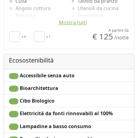
Culla
Tavolo da pranzo
Angolo cottura
Utensili da cucina
Terrazza
Frigorifero
Mostra tutti
Asciugamani
Zona pranzo
Lenzuola
all'aperto
A partire da
€ 125
/notte
Armadio o
x 4
x 1
Doccia
Guardaroba
Vista panoramica
Camino
Ingresso
Ecosostenibilità
Divano
indipendente
Divano letto
Accessibile senza auto
Bioarchitettura
Cibo Biologico
Elettricità da fonti rinnovabili al 100%
Lampadine a basso consumo