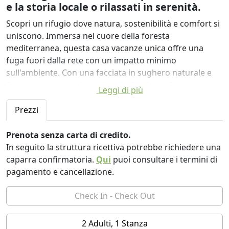
e la storia locale o rilassati in serenità.
Scopri un rifugio dove natura, sostenibilità e comfort si
uniscono. Immersa nel cuore della foresta
mediterranea, questa casa vacanze unica offre una
fuga fuori dalla rete con un impatto minimo
sull'ambiente. Con una facciata in sughero naturale e
finestre panoramiche, la casa si fonde perfettamente
Leggi di più
con l'ambiente circostante, garantendo privacy e
armonia con il paesaggio. Rilassati sulla spaziosa
Prezzi
terrazza e ammira viste mozzafiato su tre castelli
storici. Di notte, ammira gli splendidi cieli stellati, privi di
Prenota senza carta di credito.
inquinamento luminoso, che offrono un'esperienza
In seguito la struttura ricettiva potrebbe richiedere una
magica per gli amanti delle stelle. Completamente
caparra confirmatoria.
Qui
puoi consultare i termini di
alimentata da energia rinnovabile e progettata in modo
pagamento e cancellazione.
ecologico, questa fuga ti invita a immergerti nella
natura senza rinunciare al comfort. Goditi il ricco
patrimonio culturale della regione, esplora la storia
locale o semplicemente rilassati in pacifica solitudine.
2 Adulti, 1 Stanza