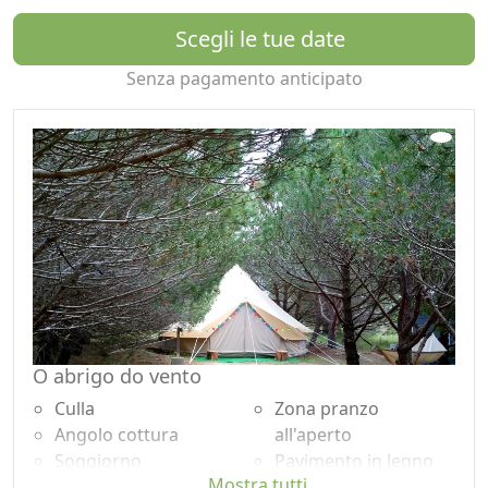
anche un bagno privato con doccia calda.
Tutta l'energia è prodotta nella proprietà tramite
Scegli le tue date
pannelli fotovoltaici.
Senza pagamento anticipato
È possibile vedere molte specie di uccelli, tra cui
cicogne, gufi o gheppi. Dalla pineta è possibile vedere
splendidi tramonti sulla linea del mare.
A meno di due chilometri si trova la città dove ci sono
supermercati, negozi e ristoranti. Vi si accede da una
strada sterrata di 1,7 km.
Ad Aljezur ogni sabato si svolge un interessante e
vivace mercato ecologico di piccoli produttori e
artigianato locali.
Tra le meravigliose spiagge che si possono visitare c'è la
spettacolare spiaggia naturista ufficiale di Adegas, in
Odeciexe.
O abrigo do vento
Culla
Zona pranzo
Angolo cottura
all'aperto
Soggiorno
Pavimento in legno
Mostra tutti
Terrazza
naturale