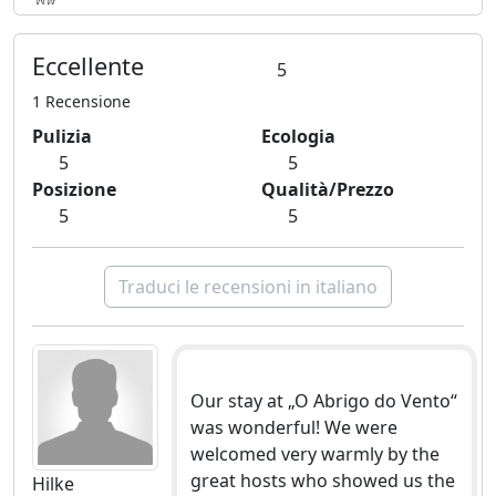
Eccellente
5
1 Recensione
Pulizia
Ecologia
5
5
Posizione
Qualità/Prezzo
5
5
Traduci le recensioni in italiano
Our stay at „O Abrigo do Vento“
was wonderful! We were
welcomed very warmly by the
great hosts who showed us the
Hilke