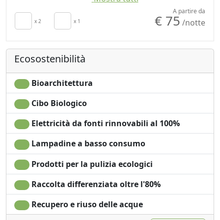
Stendibiancheria
Doccia
A partire da
€ 75
/notte
Asciugamani
x 2
x 1
Shampoo plastic-free,
Lenzuola
no monodose
Armadio o
Giardino
Ecosostenibilità
Guardaroba
Vista Montagna
Divano
Vista mare
Divano letto
Vista giardino
Bioarchitettura
Tavolo da pranzo
Vista panoramica
Cibo Biologico
Utensili da cucina
Ingresso
Frigorifero
indipendente
Elettricità da fonti rinnovabili al 100%
Macchina per il caffé
Microonde
Lampadine a basso consumo
Prodotti per la pulizia ecologici
Raccolta differenziata oltre l'80%
Recupero e riuso delle acque