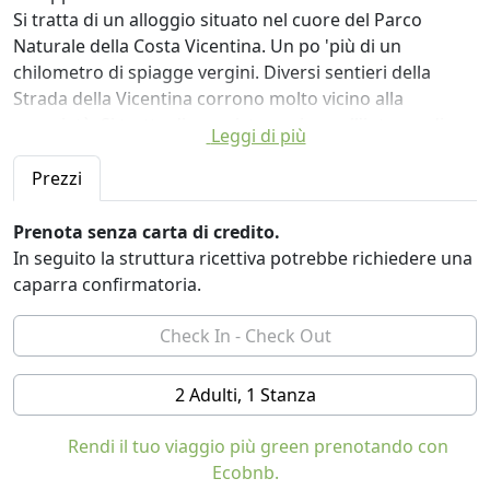
Si tratta di un alloggio situato nel cuore del Parco
Naturale della Costa Vicentina. Un po 'più di un
chilometro di spiagge vergini. Diversi sentieri della
Strada della Vicentina corrono molto vicino alla
proprietà. Si tratta di una sistemazione all'interno di
Leggi di più
una tenuta privata circondata da alberi di pino. Ha
accesso e posti a sedere privati per l'alloggio. Non ci
Prezzi
sono più vicini che occasionalmente potrebbero
trovarsi nella piccola casa principale, che, in ogni caso,
Prenota senza carta di credito.
occupano un altro spazio in modo che la privacy sia
In seguito la struttura ricettiva potrebbe richiedere una
assoluta.
caparra confirmatoria.
È una tenda di 5 metri. di diametro in cotone organico
al 100%, che include zanzariere e finestre. All'interno del
negozio c'è un letto di 1,6x2,00 metri. e un divano letto.
C'è la possibilità di aggiungere una culla. All'esterno del
2 Adulti, 1 Stanza
negozio c'è una sala da pranzo sotto un pergolato, una
piccola cucina con frigorifero, forno a microonde,
Rendi il tuo viaggio più green prenotando con
tostapane, caffettiera, bollitore e utensili da cucina. Ha
Ecobnb.