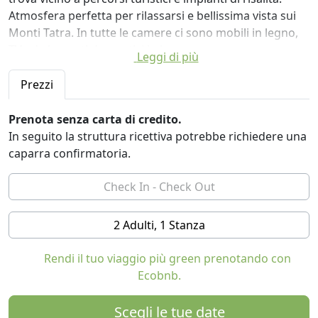
Atmosfera perfetta per rilassarsi e bellissima vista sui
Monti Tatra. In tutte le camere ci sono mobili in legno,
TV ed elementi decorativi in legno.
Leggi di più
Gli ospiti hanno accesso a frigorifero, angolo cottura e
salotto. La nostra cucina serve piatti tradizionali
Prezzi
polacchi e specialità regionali. Su richiesta,
organizziamo cavalcate per slittini, grigliate, falò,
Prenota senza carta di credito.
cottura del maiale o barbecue con musica folk dal vivo.
In seguito la struttura ricettiva potrebbe richiedere una
C'è anche un parcheggio recintato gratuito e un
caparra confirmatoria.
enorme giardino, dove è possibile giocare a pallavolo,
fare falò o grigliare.
2 Adulti, 1 Stanza
Rendi il tuo viaggio più green prenotando con
Ecobnb.
Scegli le tue date