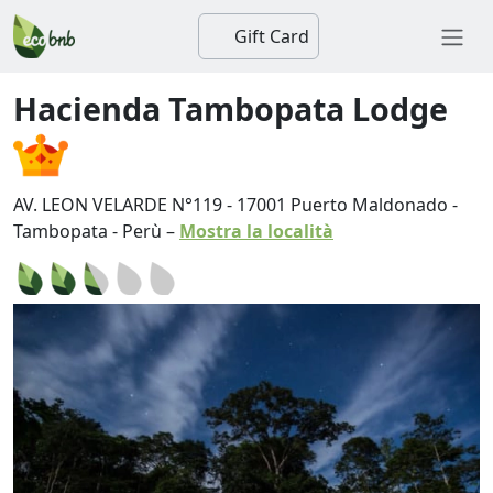
Gift Card
Hacienda Tambopata Lodge
AV. LEON VELARDE N°119
-
17001
Puerto Maldonado
-
Tambopata
-
Perù
–
Mostra la località