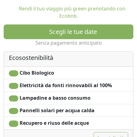
foresta pluviale amazzonica.
Rendi il tuo viaggio più green prenotando con
Ecobnb.
Il design del lodge privilegia la sostenibilità e il rispetto
per l'ambiente, creando un'atmosfera accogliente
Scegli le tue date
senza perdere l'essenza naturale del luogo.
L'esperienza di soggiorno all'Hacienda Tambopata
Senza pagamento anticipato
Lodge unisce semplicità, comfort e un legame con la
foresta pluviale, rendendolo ideale sia per i viaggiatori
Ecosostenibilità
avventurosi sia per coloro che desiderano staccare la
spina dal ritmo urbano e vivere l'Amazzonia in modo
Cibo Biologico
tranquillo e autentico. 🌿
Elettricità da fonti rinnovabili al 100%
Lampadine a basso consumo
Pannelli solari per acqua calda
Recupero e riuso delle acque