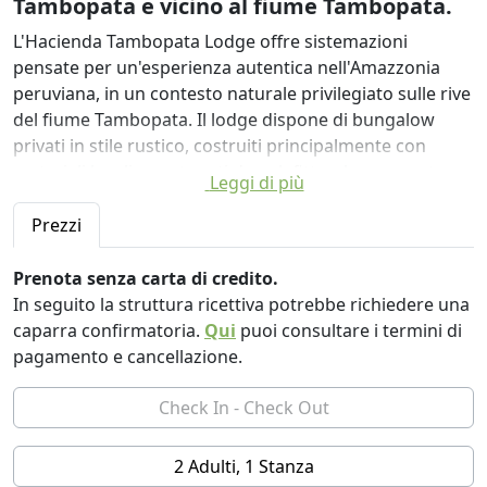
Tambopata e vicino al fiume Tambopata.
L'Hacienda Tambopata Lodge offre sistemazioni
pensate per un'esperienza autentica nell'Amazzonia
peruviana, in un contesto naturale privilegiato sulle rive
del fiume Tambopata. Il lodge dispone di bungalow
privati in stile rustico, costruiti principalmente con
materiali locali e sostenuti da palafitte, che consentono
Leggi di più
una migliore integrazione con la giungla circostante e
un maggiore comfort durante la stagione delle piogge.
Prezzi
Le camere sono spaziose, luminose e immerse nella
Prenota senza carta di credito.
vegetazione, garantendo privacy, tranquillità e contatto
In seguito la struttura ricettiva potrebbe richiedere una
diretto con la natura. Ogni bungalow è progettato per il
caparra confirmatoria.
Qui
puoi consultare i termini di
relax dopo le attività nella giungla, offrendo letti
pagamento e cancellazione.
confortevoli, bagno privato e spazi ben ventilati che
sfruttano il clima tropicale. Dalle terrazze o dagli spazi
esterni, gli ospiti possono godere dei suoni della
giungla, praticare il birdwatching e provare la
2 Adulti, 1 Stanza
sensazione di essere completamente immersi nella